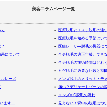
美容コラムページ一覧
いて
医療脱毛とエステ脱毛の違
医療脱毛を始める季節はい
は？
医療レーザ―脱毛の機器に
効果について
全身脱毛の適正年齢、でき
全身脱毛の施術時間はどれ
ヒゲ脱毛に必要な回数と期
トルレーズ
メンズ脱毛のメリット・デ
て
痛い？デリケートゾーンの
メンズVIO脱毛の流れ
ています！
見えない！背中の脱毛につ