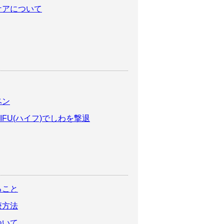
ケアについて
ペン
FU(ハイフ)でしわを撃退
ること
療方法
ついて