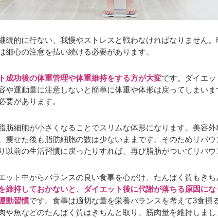
継続的に行ない、我慢やストレスと戦わなければなりません。
は細心の注意を払い続ける必要があります。
ト成功後の体重管理や体重維持をする方が大変
です。ダイエッ
容や運動量に注意しないと簡単に体重や体形は戻ってしまいま
必要があります。
脂肪細胞が小さくなることでスリムな体形になります。美容外
、痩せた後も脂肪細胞の数は少ないままです。そのためリバウ
り以前の生活習慣に戻ったりすれば、再び脂肪がついてリバウ
エット中からバランスの良い食事を心がけ、たんぱく質もきち
を維持しておかないと、ダイエット後に代謝が落ちる原因にな
運動習慣
です。食事は適切な量を栄養バランスを考えて3食摂
肉や魚などのたんぱく質はきちんと取り、筋肉量を維持しまし