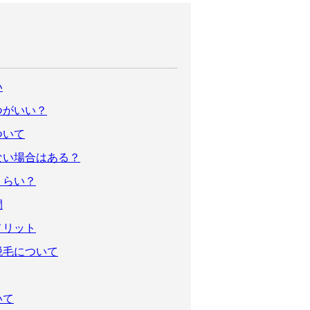
い
つがいい？
ついて
ない場合はある？
くらい？
間
メリット
脱毛について
いて