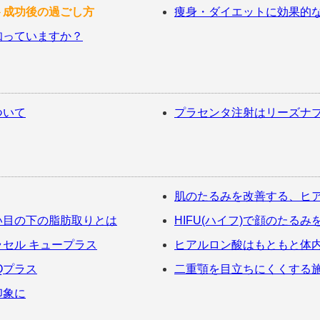
ト成功後の過ごし方
痩身・ダイエットに効果的
知っていますか？
ついて
プラセンタ注射はリーズナ
肌のたるみを改善する、ヒ
い目の下の脂肪取りとは
HIFU(ハイフ)で顔のたるみ
セル キュープラス
ヒアルロン酸はもともと体
Qプラス
二重顎を目立ちにくくする
印象に