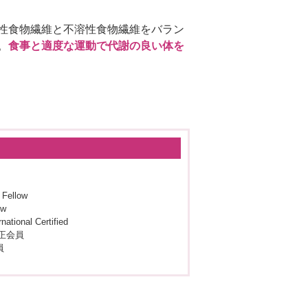
性食物繊維と不溶性食物繊維をバラン
。
食事と適度な運動で代謝の良い体を
Fellow
w
nal Certified
正会員
員