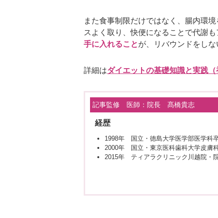
また食事制限だけではなく、腸内環境
スよく取り、快便になることで代謝も
手に入れること
が、リバウンドをしな
詳細は
ダイエットの基礎知識と実践（
記事監修 医師：院長 髙橋貴志
経歴
1998年 国立・徳島大学医学部医学科
2000年 国立・東京医科歯科大学皮膚
2015年 ティアラクリニック川越院・