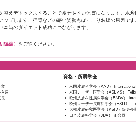
を整えデトックスすることで痩せやすい体質になります。水溶
アップします。猫背などの悪い姿勢もぽっこりお腹の原因です
い本当のダイエット成功につながります。
初級編）
をご覧ください。
資格・所属学会
卒業
米国皮膚科学会（AAD） International 
科入局
米国レーザー医学会（ASLMS） Fello
院長
欧州皮膚科性病科学会（EADV） Internatio
欧州レーザー皮膚科学会（ESLD） 
大韓皮膚研究医学会（KSID）終身会
日本皮膚科学会（JDA） 正会員