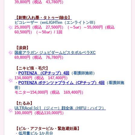
39,800円（税込 43,780円）
【刺青(入れ墨・タトゥー)除去】
ピコレーザー（enLIGHTen（エンライトンIII）
25,000円（税込 27,500円）（～5㎠）～55,000円（税込
60,500円）（～50㎠）/ 1回
【涙袋】
国産アラガン ジュビダームビスタボルベラXC
69,800円（税込 76,780円）
【ニキビ痕・毛穴】
・
POTENZA （CPチップ）4回
（看護師施術）
134,000円（税込 147,400円）
・
POTENZA ポテンツァプライム（CPチップ）4回
（看護師施
術）
モニター154,000円（税込 169,400円）
【たるみ】
ULTRAcel [zíː] （ジィー）顔全体（HIFU：ハイフ）
100,000円（税込110,000円）
【ピル・アフターピル・緊急避妊薬】
・
低用量ピル 1か月分