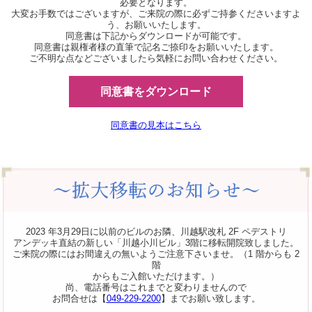
必要となります。
大変お手数ではございますが、ご来院の際に必ずご持参くださいますよ
う、お願いいたします。
同意書は下記からダウンロードが可能です。
同意書は親権者様の直筆で記名ご捺印をお願いいたします。
ご不明な点などございましたら気軽にお問い合わせください。
同意書をダウンロード
同意書の見本はこちら
2023 年3月29日に以前のビルのお隣、川越駅改札 2F ペデストリ
アンデッキ直結の新しい「川越小川ビル」3階に移転開院致しました。
ご来院の際にはお間違えの無いようご注意下さいませ。（1 階からも 2
階
からもご入館いただけます。）
尚、電話番号はこれまでと変わりませんので
お問合せは【
049-229-2200
】までお願い致します。