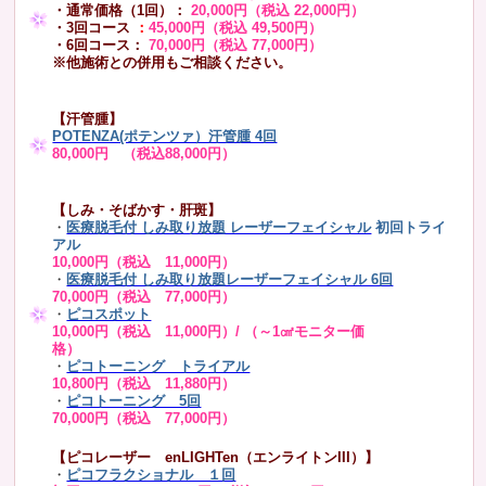
・通常価格（1回）：
20,000円（税込 22,000円）
・3回コース
：
45,000円（税込 49,500円）
・6回コース：
70,000円（税込 77,000円）
※他施術との併用もご相談ください。
【汗管腫】
POTENZA(ポテンツァ）汗管腫 4回
80,000円 （税込88,000円）
【しみ・そばかす・肝斑】
・
医療脱毛付 しみ取り放題 レーザーフェイシャル
初回トライ
アル
10,000円（税込 11,000円）
・
医療脱毛付 しみ取り放題レーザーフェイシャル 6回
70,000円（税込 77,000円）
・
ピコスポット
10,000円（税込 11,000円）/ （～1㎠モニター価
格）
・
ピコトーニング トライアル
10,800円（税込 11,880円）
・
ピコトーニング 5回
70,000円（税込 77,000円）
【ピコレーザー enLIGHTen（エンライトンIII）】
・
ピコフラクショナル １回