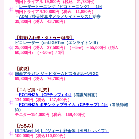
初回トライアル 19,800円（税込 21,780円）
・
レーザートーニング（ピコトーニング） 1回
初回トライアル10,800円（税込 11,880円）
・
ADM（後天性真皮メラノサイトーシス）
治療
39,800円（税込 43,780円）
【刺青(入れ墨・タトゥー)除去】
ピコレーザー（enLIGHTen（エンライトンIII）
25,000円（税込 27,500円）（～5㎠）～55,000円（税込
60,500円）（～50㎠）/ 1回
【涙袋】
国産アラガン ジュビダームビスタボルベラXC
69,800円（税込 76,780円）
【ニキビ痕・毛穴】
・
POTENZA （CPチップ）4回
（看護師施術）
134,000円（税込 147,400円）
・
POTENZA ポテンツァプライム（CPチップ）4回
（看護師施
術）
モニター154,000円（税込 169,400円）
【たるみ】
ULTRAcel [zíː] （ジィー）顔全体（HIFU：ハイフ）
100,000円（税込110,000円）