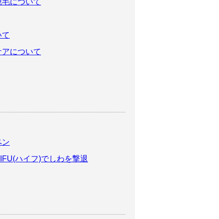
脱毛について
いて
ケアについて
ペン
FU(ハイフ)でしわを撃退