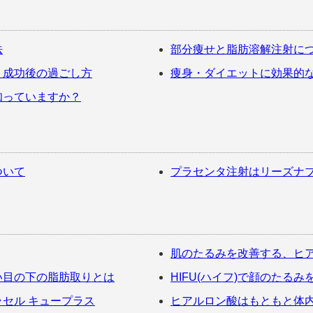
法
部分痩せと脂肪溶解注射に
ト成功後の過ごし方
痩身・ダイエットに効果的
知っていますか？
ついて
プラセンタ注射はリーズナ
肌のたるみを改善する、ヒ
い目の下の脂肪取りとは
HIFU(ハイフ)で顔のたるみ
セル キュープラス
ヒアルロン酸はもともと体