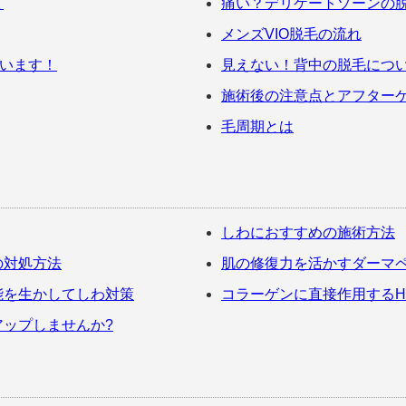
て
痛い？デリケートゾーンの
メンズVIO脱毛の流れ
ています！
見えない！背中の脱毛につ
施術後の注意点とアフター
毛周期とは
しわにおすすめの施術方法
の対処方法
肌の修復力を活かすダーマ
能を生かしてしわ対策
コラーゲンに直接作用するHI
ップしませんか?