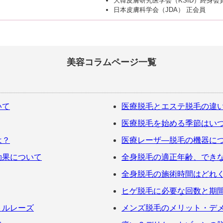
大韓皮膚研究医学会（KSID）終身会
日本皮膚科学会（JDA） 正会員
美容コラムページ一覧
いて
医療脱毛とエステ脱毛の違
医療脱毛を始める季節はい
は？
医療レーザ―脱毛の機器に
効果について
全身脱毛の適正年齢、でき
全身脱毛の施術時間はどれ
ヒゲ脱毛に必要な回数と期
トルレーズ
メンズ脱毛のメリット・デ