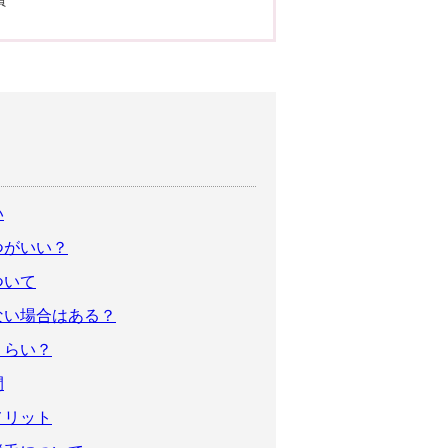
員
い
つがいい？
ついて
ない場合はある？
くらい？
間
メリット