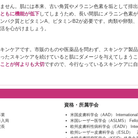
ません。肌には本来、古い角質やメラニン色素を垢として排出
ともに機能が低下
してしまうため、長い間肌にメラニン色素が
ンパク質とビタミンA、ビタミンB2が必要です。肉類や卵類
活を心がけましょう。
キンケアです。市販のものや医薬品を問わず、スキンケア製品
ったスキンケアを続けていると肌にダメージを与えてしまうこ
ことが何よりも大切
ですので、今行なっているスキンケアに自
資格・所属学会
卒業
米国皮膚科学会（AAD） International 
科入局
米国レーザー医学会（ASLMS） Fello
院長
欧州皮膚科性病科学会（EADV） Internatio
欧州レーザー皮膚科学会（ESLD） 