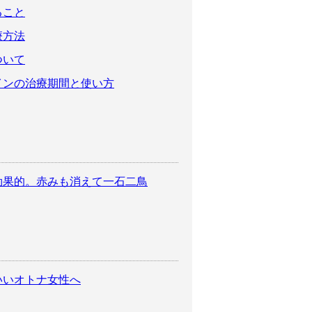
ること
療方法
ついて
インの治療期間と使い方
効果的。赤みも消えて一石二鳥
いいオトナ女性へ