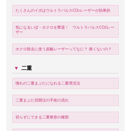
たくさんのイボはウルトラパルスCO
レーザーが効果的
2
気になるいぼ・ホクロを撃退！ ウルトラパルスCO2レー
ザー
ホクロ除去に使う炭酸レーザーってなに？ 痛くないの？
▼
二重
憧れの二重まぶたになれる二重埋没法
二重まぶた切開法の手術の流れ
切らずにできる二重整形の種類