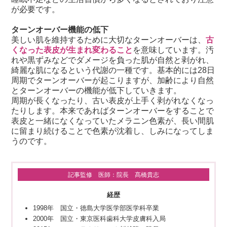
が必要です。
ターンオーバー機能の低下
美しい肌を維持するために大切なターンオーバーは、
古
くなった表皮が生まれ変わること
を意味しています。汚
れや黒ずみなどでダメージを負った肌が自然と剥がれ、
綺麗な肌になるという代謝の一種です。基本的には28日
周期でターンオーバーが起こりますが、加齢により自然
とターンオーバーの機能が低下していきます。
周期が長くなったり、古い表皮が上手く剥がれなくなっ
たりします。本来であればターンオーバーをすることで
表皮と一緒になくなっていたメラニン色素が、長い間肌
に留まり続けることで色素が沈着し、しみになってしま
うのです。
記事監修 医師：院長 髙橋貴志
経歴
1998年 国立・徳島大学医学部医学科卒業
2000年 国立・東京医科歯科大学皮膚科入局