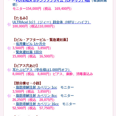
・
POTENZA ポテンツァプライム（CPチップ）4回
（看護師施
術）
モニター154,000円（税込 169,400円）
【たるみ】
ULTRAcel [zíː] （ジィー）顔全体（HIFU：ハイフ）
100,000円（税込110,000円）
【ピル・アフターピル・緊急避妊薬】
・
低用量ピル 1か月分
3,500円（税込 3,850円）
・
緊急避妊薬 1回分
15,000円（税込 16,500円）
【ピアス穴あけ】
耳たぶピアス（学生様は1,000円オフ）
8,000円（税込 8,800円）ピアス、麻酔、消毒薬込み
【部分痩せ・小顔】
・
脂肪溶解注射 カベリン 1cc
モニター
3,500円（税込 3,850円）
・
脂肪溶解注射 カベリン 8cc
モニター
26,250円（税込 28,875円）
・
脂肪溶解注射 カベリン 16cc
モニター
52,500円（税込 57,750円）