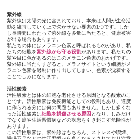
紫外線
紫外線は太陽の光に含まれており、本来は人間が生命活
動を維持していく上で欠かせない要素の1つです。しか
し長時間にわたって紫外線を多量に当たると、健康被害
が出る場合もあります。
私たちの体にはメラニン色素と呼ばれるものがあり、私
たちの細胞を
紫外線から守る役割
があります。私たちの
髪や目に色があるのはこのメラニン色素のおかげです。
紫外線に当たりすぎると、メラノサイトという細胞がメ
ラニン色素を過剰に作り出してしまい、色素が沈着する
ことでしみになります。
活性酸素
活性酸素とは体の細胞を老化させる原因となる酸素のこ
とです。活性酸素は免疫機能としての役割もあり、適度
に作られる分には何の問題もありません。しかし多くな
った活性酸素は
細胞を損傷させる原因
となり、しみだけ
でなく癌や生活習慣病などの疾患を引き起こす危険性が
あります。
この活性酸素は、紫外線はもちろん、ストレスや喫煙、
睡眠不足などの生活習慣から多くなるとされており注意