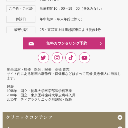
ご予約・ご相談
診療時間10：00～19：00（昼休みなし）
休診日
年中無休（年末年始は除く）
最寄り駅
JR・東武東上線川越駅東口より徒歩1分
無料カウンセリング予約
動画出演・監修 医師：院長 髙橋 貴志
サイト内にある動画の著作権・肖像権などはすべて髙橋 貴志個人に帰属し
ます。
経歴
1998年 国立・徳島大学医学部医学科卒業
2000年 国立・東京医科歯科大学皮膚科入局
2015年 ティアラクリニック川越院・院長