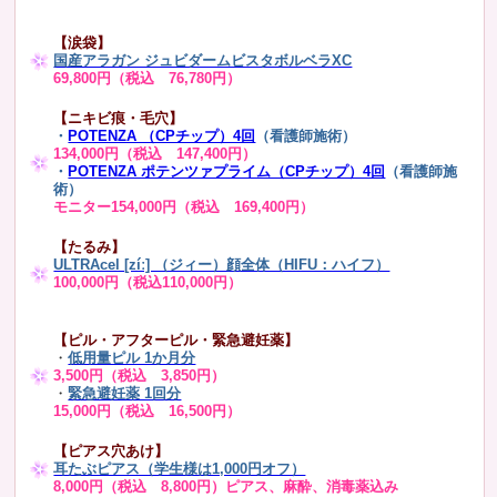
【涙袋】
国産アラガン ジュビダームビスタボルベラXC
69,800円（税込 76,780円）
【ニキビ痕・毛穴】
・
POTENZA （CPチップ）4回
（看護師施術）
134,000円（税込 147,400円）
・
POTENZA ポテンツァプライム（CPチップ）4回
（看護師施
術）
モニター154,000円（税込 169,400円）
【たるみ】
ULTRAcel [zíː] （ジィー）顔全体（HIFU：ハイフ）
100,000円（税込110,000円）
【ピル・アフターピル・緊急避妊薬】
・
低用量ピル 1か月分
3,500円（税込 3,850円）
・
緊急避妊薬 1回分
15,000円（税込 16,500円）
【ピアス穴あけ】
耳たぶピアス（学生様は1,000円オフ）
8,000円（税込 8,800円）ピアス、麻酔、消毒薬込み