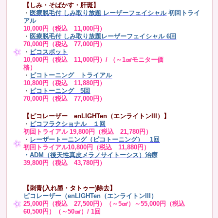
【しみ・そばかす・肝斑】
・
医療脱毛付 しみ取り放題 レーザーフェイシャル
初回トライ
アル
10,000円（税込 11,000円）
・
医療脱毛付 しみ取り放題レーザーフェイシャル 6回
70,000円（税込 77,000円）
・
ピコスポット
10,000円（税込 11,000円）/ （～1㎠モニター価
格）
・
ピコトーニング トライアル
10,800円（税込 11,880円）
・
ピコトーニング 5回
70,000円（税込 77,000円）
【ピコレーザー enLIGHTen（エンライトンIII）】
・
ピコフラクショナル １回
初回トライアル 19,800円（税込 21,780円）
・
レーザートーニング（ピコトーニング） 1回
初回トライアル10,800円（税込 11,880円）
・
ADM（後天性真皮メラノサイトーシス）
治療
39,800円（税込 43,780円）
【刺青(入れ墨・タトゥー)除去】
ピコレーザー（enLIGHTen（エンライトンIII）
25,000円（税込 27,500円）（～5㎠）～55,000円（税込
60,500円）（～50㎠）/ 1回