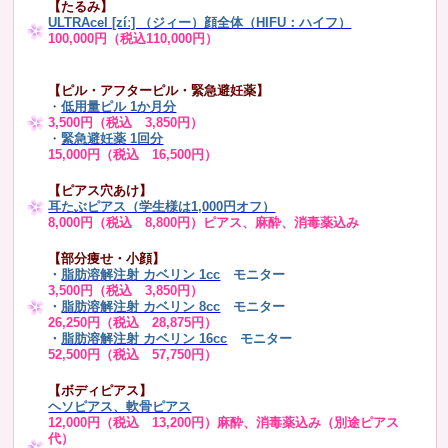
【たるみ】
ULTRAcel [zíː] （ジィー）顔全体（HIFU：ハイフ）
100,000円（税込110,000円）
【ピル・アフターピル・緊急避妊薬】
・
低用量ピル 1か月分
3,500円（税込 3,850円）
・
緊急避妊薬 1回分
15,000円（税込 16,500円）
【ピアス穴あけ】
耳たぶピアス（学生様は1,000円オフ）
8,000円（税込 8,800円）ピアス、麻酔、消毒薬込み
【部分痩せ・小顔】
・
脂肪溶解注射 カベリン 1cc
モニター
3,500円（税込 3,850円）
・
脂肪溶解注射 カベリン 8cc
モニター
26,250円（税込 28,875円）
・
脂肪溶解注射 カベリン 16cc
モニター
52,500円（税込 57,750円）
【ボディピアス】
ヘソピアス、軟骨ピアス
12,000円（税込 13,200円）麻酔、消毒薬込み（別途ピアス
代）