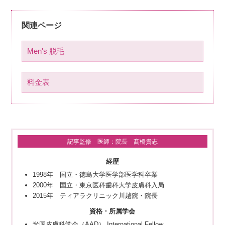
関連ページ
Men's 脱毛
料金表
記事監修 医師：院長 髙橋貴志
経歴
1998年 国立・徳島大学医学部医学科卒業
2000年 国立・東京医科歯科大学皮膚科入局
2015年 ティアラクリニック川越院・院長
資格・所属学会
米国皮膚科学会（AAD） International Fellow