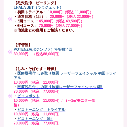
【毛穴洗浄・ピーリング】
LHALA JET（ララジェット）
・初回トライアル：
10,000円（税込 11,000円）
・通常価格（1回）：
20,000円（税込 22,000円）
・3回コース
：
45,000円（税込 49,500円）
・6回コース：
70,000円（税込 77,000円）
※他施術との併用もご相談ください。
【汗管腫】
POTENZA(ポテンツァ）汗管腫 4回
80,000円 （税込88,000円）
【しみ・そばかす・肝斑】
・
医療脱毛付 しみ取り放題 レーザーフェイシャル
初回トライ
アル
10,000円（税込 11,000円）
・
医療脱毛付 しみ取り放題レーザーフェイシャル 6回
70,000円（税込 77,000円）
・
ピコスポット
10,000円（税込 11,000円）/ （～1㎠モニター価
格）
・
ピコトーニング トライアル
10,800円（税込 11,880円）
・
ピコトーニング 5回
70,000円（税込 77,000円）