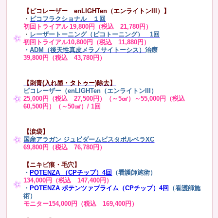
【ピコレーザー enLIGHTen（エンライトンIII）】
・
ピコフラクショナル １回
初回トライアル 19,800円（税込 21,780円）
・
レーザートーニング（ピコトーニング） 1回
初回トライアル10,800円（税込 11,880円）
・
ADM（後天性真皮メラノサイトーシス）
治療
39,800円（税込 43,780円）
【刺青(入れ墨・タトゥー)除去】
ピコレーザー（enLIGHTen（エンライトンIII）
25,000円（税込 27,500円）（～5㎠）～55,000円（税込
60,500円）（～50㎠）/ 1回
【涙袋】
国産アラガン ジュビダームビスタボルベラXC
69,800円（税込 76,780円）
【ニキビ痕・毛穴】
・
POTENZA （CPチップ）4回
（看護師施術）
134,000円（税込 147,400円）
・
POTENZA ポテンツァプライム（CPチップ）4回
（看護師施
術）
モニター154,000円（税込 169,400円）