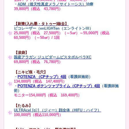
・
ADM（後天性真皮メラノサイトーシス）
治療
39,800円（税込 43,780円）
【刺青(入れ墨・タトゥー)除去】
ピコレーザー（enLIGHTen（エンライトンIII）
25,000円（税込 27,500円）（～5㎠）～55,000円（税込
60,500円）（～50㎠）/ 1回
【涙袋】
国産アラガン ジュビダームビスタボルベラXC
69,800円（税込 76,780円）
【ニキビ痕・毛穴】
・
POTENZA （CPチップ）4回
（看護師施術）
134,000円（税込 147,400円）
・
POTENZA ポテンツァプライム（CPチップ）4回
（看護師施
術）
モニター154,000円（税込 169,400円）
【たるみ】
ULTRAcel [zíː] （ジィー）顔全体（HIFU：ハイフ）
100,000円（税込110,000円）