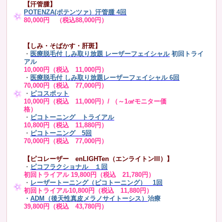
【汗管腫】
POTENZA(ポテンツァ）汗管腫 4回
80,000円 （税込88,000円）
【しみ・そばかす・肝斑】
・
医療脱毛付 しみ取り放題 レーザーフェイシャル
初回トライ
アル
10,000円（税込 11,000円）
・
医療脱毛付 しみ取り放題レーザーフェイシャル 6回
70,000円（税込 77,000円）
・
ピコスポット
10,000円（税込 11,000円）/ （～1㎠モニター価
格）
・
ピコトーニング トライアル
10,800円（税込 11,880円）
・
ピコトーニング 5回
70,000円（税込 77,000円）
【ピコレーザー enLIGHTen（エンライトンIII）】
・
ピコフラクショナル １回
初回トライアル 19,800円（税込 21,780円）
・
レーザートーニング（ピコトーニング） 1回
初回トライアル10,800円（税込 11,880円）
・
ADM（後天性真皮メラノサイトーシス）
治療
39,800円（税込 43,780円）