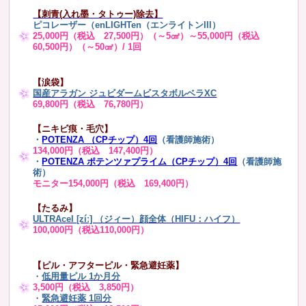
【刺青(入れ墨・タトゥー)除去】
ピコレーザー（enLIGHTen（エンライトンIII）
25,000円（税込 27,500円）（～5㎠）～55,000円（税込
60,500円）（～50㎠）/ 1回
【涙袋】
国産アラガン ジュビダームビスタボルベラXC
69,800円（税込 76,780円）
【ニキビ痕・毛穴】
・
POTENZA （CPチップ）4回
（看護師施術）
134,000円（税込 147,400円）
・
POTENZA ポテンツァプライム（CPチップ）4回
（看護師施
術）
モニター154,000円（税込 169,400円）
【たるみ】
ULTRAcel [zíː] （ジィー）顔全体（HIFU：ハイフ）
100,000円（税込110,000円）
【ピル・アフターピル・緊急避妊薬】
・
低用量ピル 1か月分
3,500円（税込 3,850円）
・
緊急避妊薬 1回分